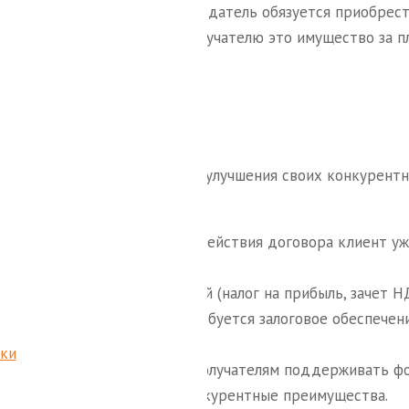
ющим правом выкупа. Лизингодатель обязуется приобрес
а и предоставить лизингополучателю это имущество за п
я возможность сохранения и улучшения своих конкурентн
разом, что в течение срока действия договора клиент уж
текущие расходы на лизинг.
счет налоговых преференций (налог на прибыль, зачет НД
но проще и намного реже требуется залоговое обеспечени
рока лизинга
ики
ти лизинг позволяет лизингополучателям поддерживать ф
, что дает значительные конкурентные преимущества.