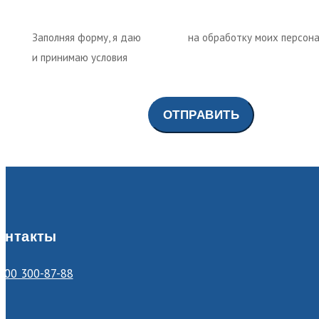
Заполняя форму, я даю
согласие
на обработку моих персон
и принимаю условия
политики обработки персональных дан
онтакты
800 300-87-88