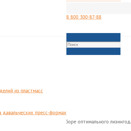
8 800 300-87-88
делий из пластмасс
ние продукции в лизинг.
а давальческих пресс-формах
аться нашей помощью в подборе оптимального лизингода