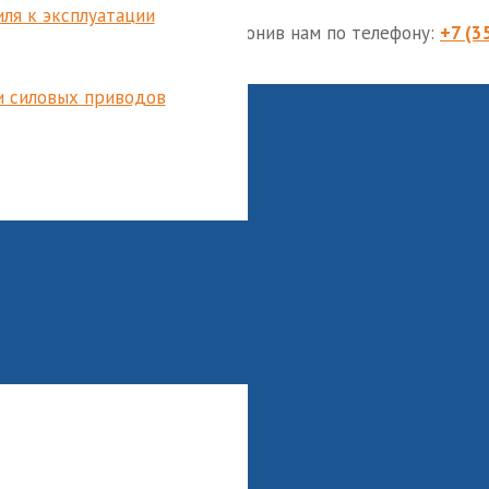
ля к эксплуатации
м
mcc@entech74.ru
, либо позвонив нам по телефону:
+7 (3
и силовых приводов
в