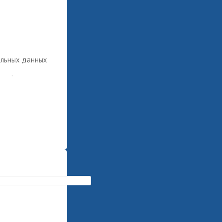
альных данных
ных
.