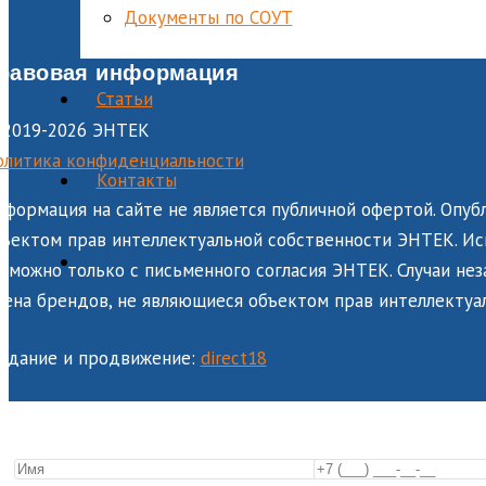
Документы по СОУТ
равовая информация
Статьи
 2019-2026 ЭНТЕК
олитика конфиденциальности
Контакты
формация на сайте не является публичной офертой. Опуб
ъектом прав интеллектуальной собственности ЭНТЕК. Исп
зможно только с письменного согласия ЭНТЕК. Случаи не
ена брендов, не являющиеся объектом прав интеллектуа
оздание и продвижение:
direct18