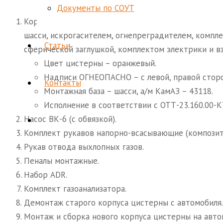
Документы по СОУТ
Корпус цистерны с надрамником для АКН-10 кругл
шасси, искрогасителем, огнепреградителем, комп
Статьи
сферической заглушкой, комплектом электрики и 
Цвет цистерны – оранжевый.
Надписи ОГНЕОПАСНО – с левой, правой сторо
Контакты
Монтажная база – шасси, а/м КамАЗ – 43118.
Исполнение в соответствии с ОТТ-23.160.00-К
Насос ВК-6 (с обвязкой).
Комплект рукавов напорно-всасывающие (композитн
Рукав отвода выхлопных газов.
Пеналы монтажные.
Набор ADR.
Комплект газоанализатора.
Демонтаж старого корпуса цистерны с автомобиля.
Монтаж и сборка нового корпуса цистерны на авто