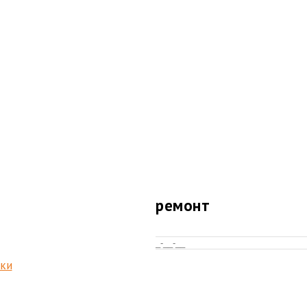
тажными пеналами.
в «рестайлинг».
Оставить заявку на ремонт
ики