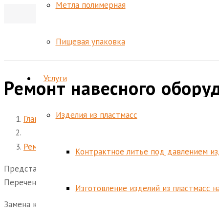
Метла полимерная
Пищевая упаковка
Услуги
Ремонт навесного обору
Изделия из пластмасс
Главная
Ремонт навесного оборудования
Контрактное литье под давлением из
Представляем вашему вниманию услуги по ремонту наве
Перечень предлагаемых работ:
Изготовление изделий из пластмасс н
Замена корпуса цистерны с надрамником.