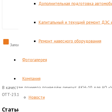
Дополнительная подготовка автомоби
Капитальный и текущий ремонт ДЭС 
Ремонт навесного оборудования
Заполняя форму, я даю
согласие
на обработку моих персона
Фотогалерея
Компания
В качестве примера приведём ремонт АКН-10 для АО «
ОТТ-23.160.00-КТН-230-12.
Новости
Статьи сметы по ремонту навесного об