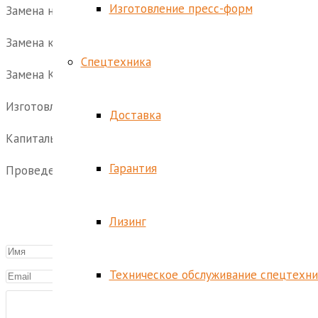
Изготовление пресс-форм
Замена насоса ВК-6 с обвязкой.
Замена комплекта напорно-всасывающих рукавов с мон
Спецтехника
Замена КОМ.
Изготовление жгута электропроводки.
Доставка
Капитальный ремонт кабины с доведением до параметро
Гарантия
Проведение испытаний навесного оборудования.
Лизинг
Техническое обслуживание спецтехн