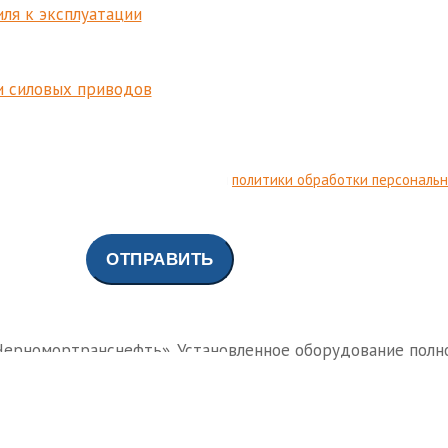
ля к эксплуатации
и силовых приводов
льных данных и принимаю условия
политики обработки персональ
Черномортранснефть». Установленное оборудование полн
орудования