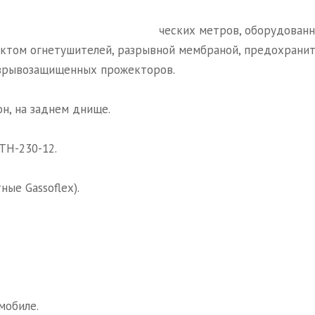
ого сечения, объемом 10 кубических метров, оборудован
лектом огнетушителей, разрывной мембраной, предохрани
взрывозащищенных прожекторов.
н, на заднем днище.
ТН-230-12.
ые Gassoflex).
мобиле.