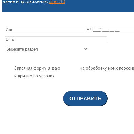
оздание и продвижение:
direct18
Заполняя форму, я даю
согласие
на обработку моих персон
и принимаю условия
политики обработки персональных да