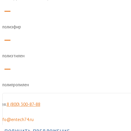
remove
полиэфир
remove
полиэтилен
remove
полипропилен
Тел.
8 (800) 300-87-88
info@entech74.ru