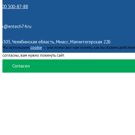
800 300-87-88
nfo@entech74.ru
6303, Челябинская область, Миасс, Магнитогорская 22Б
Мы используем
cookie
— они помогают нам понять, как вы взаимодействуе
согласны, вам нужно покинуть сайт.
Согласен