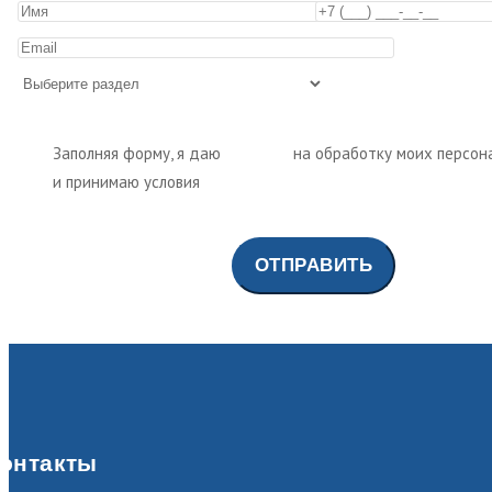
Заполняя форму, я даю
согласие
на обработку моих персон
и принимаю условия
политики обработки персональных да
онтакты