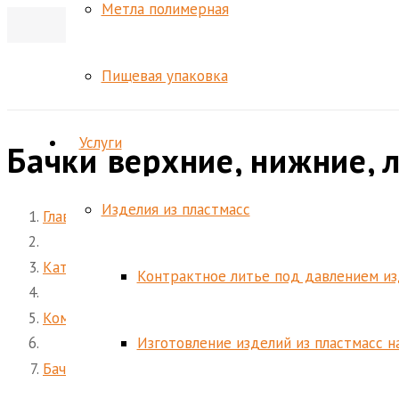
Метла полимерная
Пищевая упаковка
Услуги
Бачки верхние, нижние,
Изделия из пластмасс
Главная
Каталог
Контрактное литье под давлением из
Комплектующие для автомобилестроения
Изготовление изделий из пластмасс н
Бачки верхние, нижние, левые, правые радиаторов