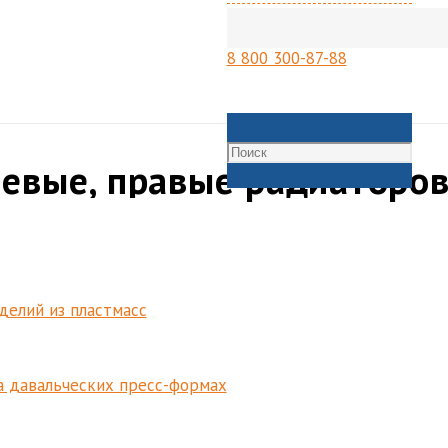
8 800 300-87-88
 левые, правые радиаторо
делий из пластмасс
а давальческих пресс-формах
 охлаждения