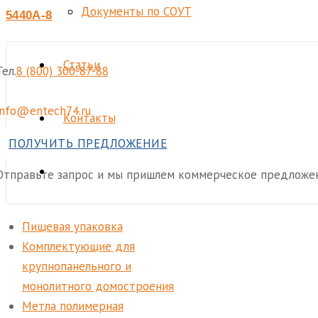
Документы по СОУТ
5440А-8101073
Статьи
Тел.
8 (800) 300-87-88
info@entech74.ru
Контакты
ПОЛУЧИТЬ ПРЕДЛОЖЕНИЕ
Отправьте запрос и мы пришлем коммерческое предложен
Пищевая упаковка
Комплектующие для
крупнопанельного и
монолитного домостроения
Метла полимерная