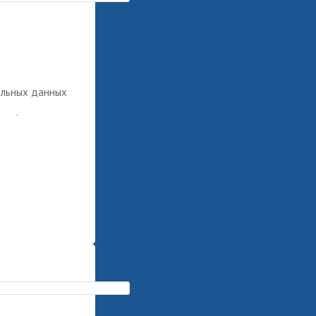
альных данных
ных
.