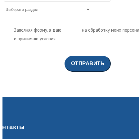
Заполняя форму, я даю
согласие
на обработку моих персон
и принимаю условия
политики обработки персональных дан
онтакты