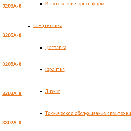
Изготовление пресс-форм
3205А-8101071
Спецтехника
3205А-8101071
Доставка
3205А-8101071
Гарантия
Лизинг
3302А-8101071-10
Техническое обслуживание спецтехн
3302А-8101073-10