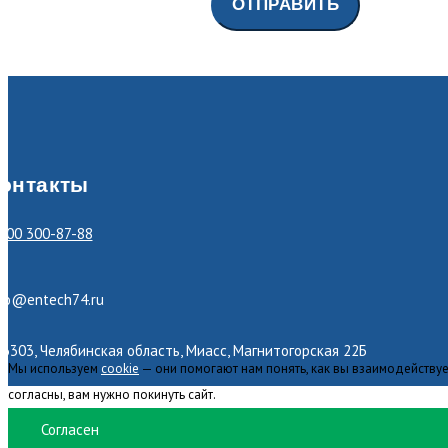
онтакты
800 300-87-88
nfo@entech74.ru
6303, Челябинская область, Миасс, Магнитогорская 22Б
Мы используем
cookie
— они помогают нам понять, как вы взаимодействуе
согласны, вам нужно покинуть сайт.
Согласен