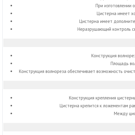
При изготовлении 
Цистерна имеет х
Цистерна имеет дополните
Неразрушающий контроль св
Конструкция волноре
Площадь вол
Конструкция волнореза обеспечивает возможность очист
Конструкция крепления цистерн
Цистерна крепится к ложементам ра
Между цис