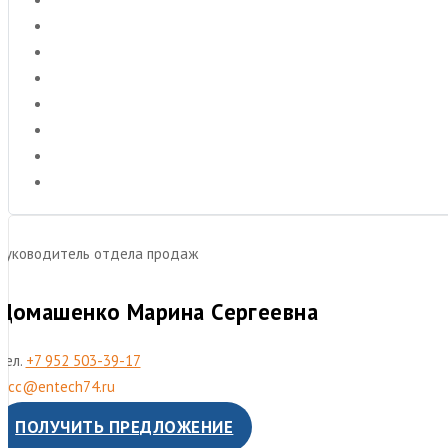
Руководитель отдела продаж
Домашенко Марина Сергеевна
Тел.
+7 952 503-39-17
mcc@entech74.ru
ПОЛУЧИТЬ ПРЕДЛОЖЕНИЕ