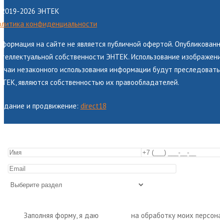
 2019-2026 ЭНТЕК
олитика конфиденциальности
нформация на сайте не является публичной офертой. Опубликованн
теллектуальной собственности ЭНТЕК. Использование изображений
лучаи незаконного использования информации будут преследоватьс
НТЕК, являются собственностью их правообладателей.
оздание и продвижение:
direct18
Заполняя форму, я даю
согласие
на обработку моих персон