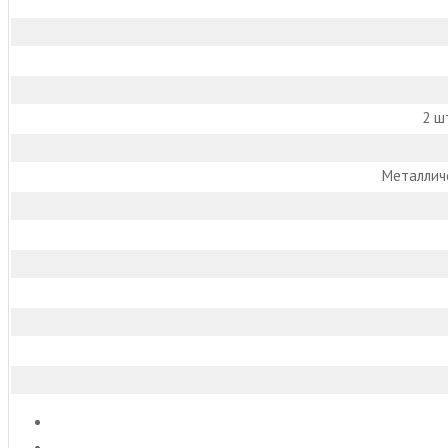
2 ш
Металлич