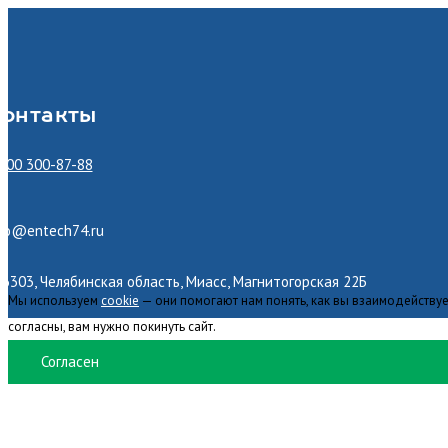
онтакты
800 300-87-88
nfo@entech74.ru
6303, Челябинская область, Миасс, Магнитогорская 22Б
Мы используем
cookie
— они помогают нам понять, как вы взаимодействуе
согласны, вам нужно покинуть сайт.
Согласен