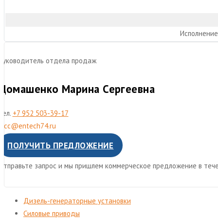
Исполнение
Руководитель отдела продаж
Домашенко Марина Сергеевна
Тел.
+7 952 503-39-17
mcc@entech74.ru
ПОЛУЧИТЬ ПРЕДЛОЖЕНИЕ
Отправьте запрос и мы пришлем коммерческое предложение в тече
Дизель-генераторные установки
Cиловые приводы