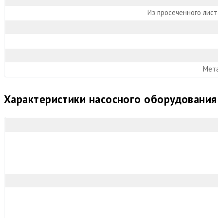
Из просеченного лис
Мета
Характеристики насосного оборудования