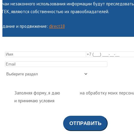
лучаи незаконного использования информации будут преследоватьс
НТЕК, являются собственностью их правообладателей.
оздание и продвижение:
direct18
Заполняя форму, я даю
согласие
на обработку моих персон
и принимаю условия
политики обработки персональных да