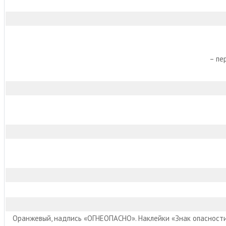
– пе
Оранжевый, надпись «ОГНЕОПАСНО». Наклейки «Знак опасност