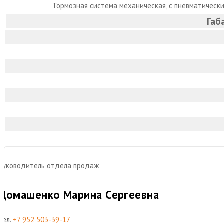
Тормозная система механическая, с пневматическ
Габ
Руководитель отдела продаж
Домашенко Марина Сергеевна
Тел.
+7 952 503-39-17