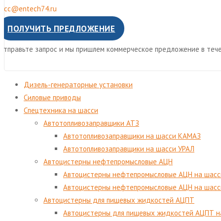
mcc@entech74.ru
ПОЛУЧИТЬ ПРЕДЛОЖЕНИЕ
Отправьте запрос и мы пришлем коммерческое предложение в тече
Дизель-генераторные установки
Cиловые приводы
Спецтехника на шасси
Автотопливозаправщики АТЗ
Автотопливозаправщики на шасси КАМАЗ
Автотопливозаправщики на шасси УРАЛ
Автоцистерны нефтепромысловые АЦН
Автоцистерны нефтепромысловые АЦН на шасс
Автоцистерны нефтепромысловые АЦН на шас
Автоцистерны для пищевых жидкостей АЦПТ
Автоцистерны для пищевых жидкостей АЦПТ н