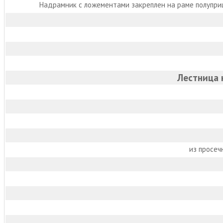
Надрамник с ложементами закреплен на раме полупри
Лестница 
из просеч