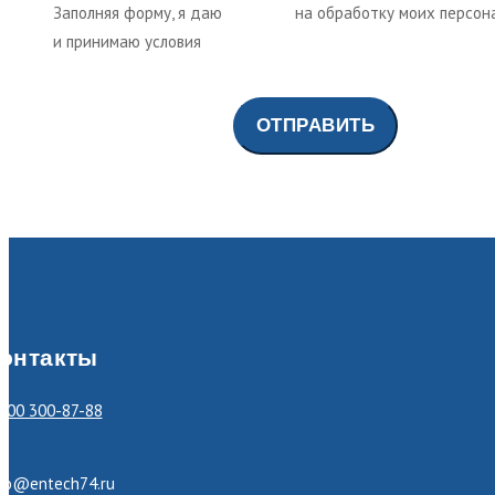
Заполняя форму, я даю
согласие
на обработку моих персон
и принимаю условия
политики обработки персональных да
онтакты
800 300-87-88
nfo@entech74.ru