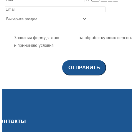
Заполняя форму, я даю
согласие
на обработку моих персон
и принимаю условия
политики обработки персональных да
онтакты