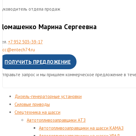
Руководитель отдела продаж
Домашенко Марина Сергеевна
Тел.
+7 952 503-39-17
mcc@entech74.ru
ПОЛУЧИТЬ ПРЕДЛОЖЕНИЕ
Отправьте запрос и мы пришлем коммерческое предложение в тече
Дизель-генераторные установки
Cиловые приводы
Спецтехника на шасси
Автотопливозаправщики АТЗ
Автотопливозаправщики на шасси КАМАЗ
Автотопливозаправщики на шасси УРАЛ