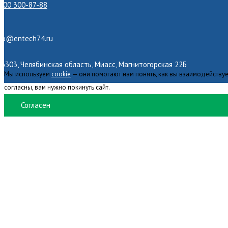
800 300-87-88
nfo@entech74.ru
6303, Челябинская область, Миасс, Магнитогорская 22Б
Мы используем
cookie
— они помогают нам понять, как вы взаимодействуе
согласны, вам нужно покинуть сайт.
Согласен