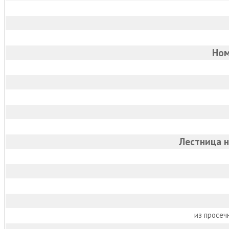
Ном
Лестница 
из просеч