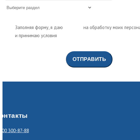
Заполняя форму, я даю
согласие
на обработку моих персон
и принимаю условия
политики обработки персональных да
онтакты
800 300-87-88