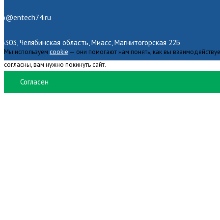
nfo@entech74.ru
6303, Челябинская область, Миасс, Магнитогорская 22Б
Мы используем
cookie
— они помогают нам понять, как вы взаимодействуе
согласны, вам нужно покинуть сайт.
Согласен