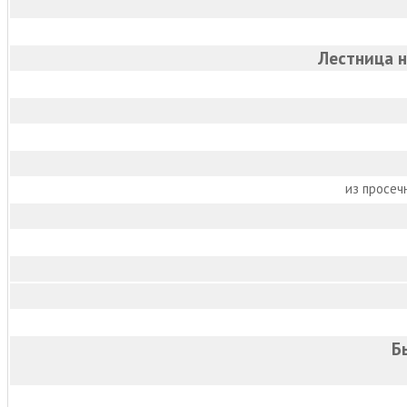
Лестница 
из просеч
Б