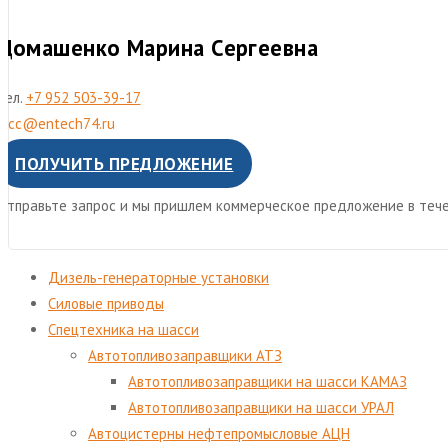
Домашенко Марина Сергеевна
Тел.
+7 952 503-39-17
mcc@entech74.ru
ПОЛУЧИТЬ ПРЕДЛОЖЕНИЕ
Отправьте запрос и мы пришлем коммерческое предложение в тече
Дизель-генераторные установки
Cиловые приводы
Спецтехника на шасси
Автотопливозаправщики АТЗ
Автотопливозаправщики на шасси КАМАЗ
Автотопливозаправщики на шасси УРАЛ
Автоцистерны нефтепромысловые АЦН