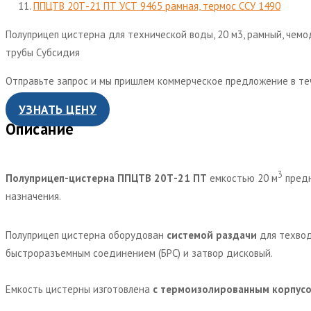
ППЦТВ 20Т-21 ПТ УСТ 9465 рамная, термос ССУ 1490
Полуприцеп цистерна для технической воды, 20 м3, рамный, чемод
трубы
Субсидия
Отправьте запрос и мы пришлем коммерческое предложение в те
УЗНАТЬ ЦЕНУ
Описание
3
Полуприцеп-цистерна ППЦТВ 20Т-21 ПТ
емкостью 20 м
предн
назначения.
Полуприцеп цистерна оборудован
системой раздачи
для техвод
быстроразъемным соединением (БРС) и затвор дисковый.
Емкость цистерны изготовлена
с термоизолированным корпус