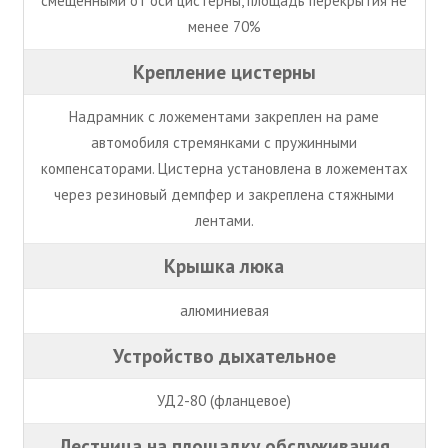
смещенными от оси цистерны, площадь перекрытия не
менее 70%
Крепление цистерны
Надрамник с ложементами закреплен на раме
автомобиля стремянками с пружинными
компенсаторами. Цистерна установлена в ложементах
через резиновый демпфер и закреплена стяжными
лентами.
Крышка люка
алюминиевая
Устройство дыхательное
УД2-80 (фланцевое)
Лестница на площадку обслуживания