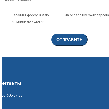
Заполняя форму, я даю
согласие
на обработку моих персон
и принимаю условия
политики обработки персональных да
онтакты
800 300-87-88