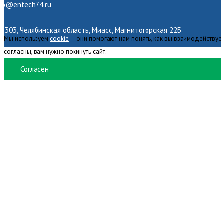
nfo@entech74.ru
6303, Челябинская область, Миасс, Магнитогорская 22Б
Мы используем
cookie
— они помогают нам понять, как вы взаимодействуе
согласны, вам нужно покинуть сайт.
Согласен